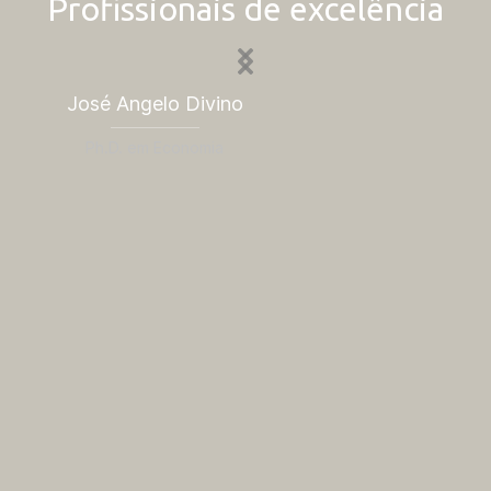
Profissionais de excelência
José Angelo Divino
Raf
Ph.D. em Economia