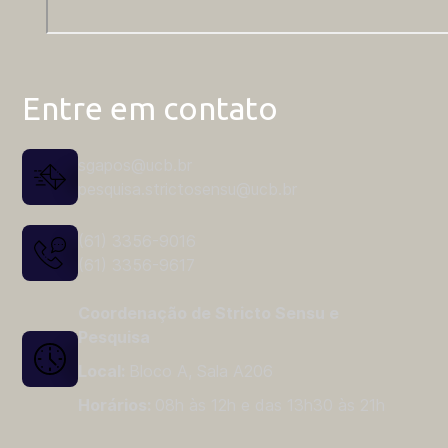
Entre em contato
sgapos@ucb.br
pesquisa.strictosensu@ucb.br
(61) 3356-9016
(61) 3356-9617
Coordenação de Stricto Sensu e
Pesquisa
Local:
Bloco A, Sala A206
Horários:
08h às 12h e das 13h30 às 21h