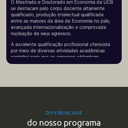
O Mestrado e Doutorado em Economia da UCB
se destacam pelo corpo docente altamente
qualificado, produção intelectual qualificada
entre as maiores da área de Economia no país,
avançada internacionalização e comprovada
nucleação de seus egressos.
A excelente qualificação profissional oferecida
por meio de diversas atividades acadêmicas
contribui para que os egressos obtenham
sucesso profissional em várias carreiras no
mercado de trabalho, desenvolvendo
competências e habilidades que são valorizadas
pelo setor privado, setor público, instituições de
ensino e centros de pesquisa.
As áreas de concentração do Programa são
Economia da Inovação, Economia Regional e
Finanças, com cada uma possuindo linhas de
DIFERENCIAIS
pesquisa específicas.
do nosso programa