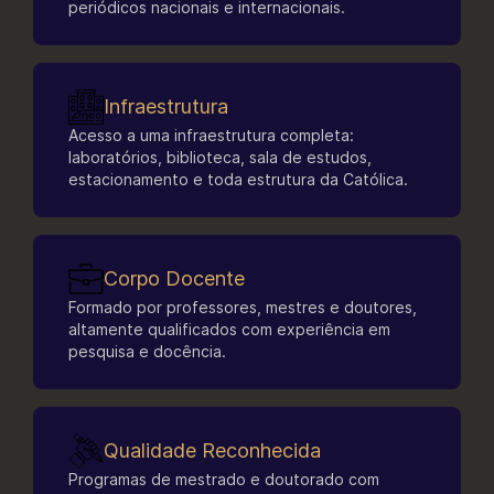
periódicos nacionais e internacionais.
devidamente reconhecido nos termos da
legislação vigente, com formação em Economia
e áreas afins.
Infraestrutura
Acesso a uma infraestrutura completa:
laboratórios, biblioteca, sala de estudos,
estacionamento e toda estrutura da Católica.
Corpo Docente
Formado por professores, mestres e doutores,
altamente qualificados com experiência em
pesquisa e docência.
Qualidade Reconhecida
Programas de mestrado e doutorado com