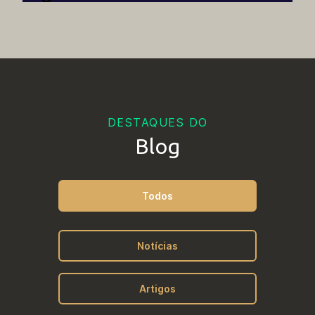
Bolsas de Pesquisa
Processos Seletivos Atuais
DESTAQUES DO
Blog
Processos Seletivos Anteriores
Todos
Documentos Diversos
Notícias
Artigos
Grades Horárias Anteriores