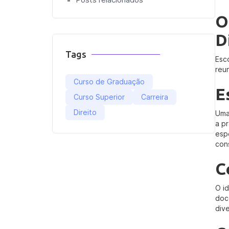
O
D
Tags
Esc
reun
Curso de Graduação
E
Curso Superior
Carreira
Direito
Uma
a pr
esp
con
C
O i
doc
div