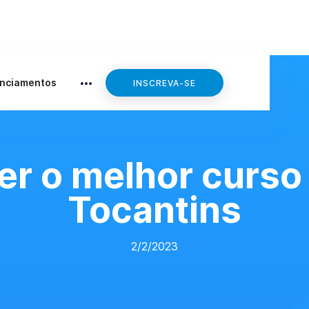
anciamentos
INSCREVA-SE
r o melhor curso 
Tocantins
2/2/2023