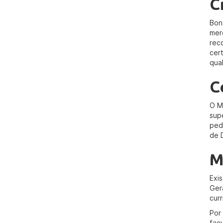
C
Bon
mer
rec
cer
qua
C
O M
sup
ped
de 
M
Exi
Ger
curr
Por
fac