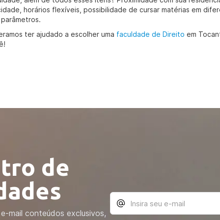
cidade, horários flexíveis, possibilidade de cursar matérias em dif
 parâmetros.
eramos ter ajudado a escolher uma
faculdade de Direito
em Tocant
ê!
tro de
idades
e-mail conteúdos exclusivos,