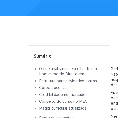
Sumário
O que analisar na escolha de um
Pod
bom curso de Direito em
Não
Tocantins?
hos
Estrutura para atividades extras
dos
Corpo docente
Fiz
Credibilidade no mercado
bem
Conceito do curso no MEC
ens
Matriz curricular atualizada
para
Nes
Posts relacionados