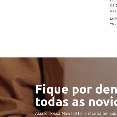
da 
dos
Esp
voc
Fique por den
todas as nov
Assine nossa Newsletter e receba em seu 