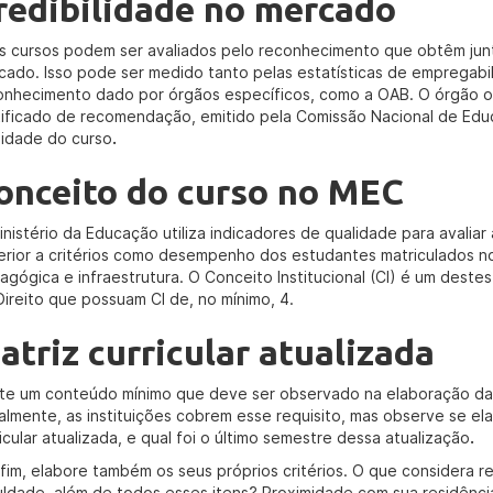
redibilidade no mercado
s cursos podem ser avaliados pelo reconhecimento que obtêm junt
cado. Isso pode ser medido tanto pelas estatísticas de empregabil
onhecimento dado por órgãos específicos, como a OAB. O órgão o
tificado de recomendação, emitido pela Comissão Nacional de Educ
lidade do curso
.
onceito do curso no MEC
inistério da Educação utiliza indicadores de qualidade para avaliar
erior a critérios como desempenho dos estudantes matriculados n
agógica e infraestrutura. O Conceito Institucional (CI) é um deste
Direito que possuam CI de, no mínimo, 4.
atriz curricular atualizada
ste um conteúdo mínimo que deve ser observado na elaboração da ma
almente, as instituições cobrem esse requisito, mas observe se el
icular atualizada, e qual foi o último semestre dessa atualização
.
 fim, elabore também os seus próprios critérios. O que considera 
uldade, além de todos esses itens? Proximidade com sua residência