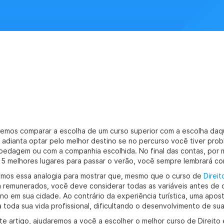
emos comparar a escolha de um curso superior com a escolha daqu
 adianta optar pelo melhor destino se no percurso você tiver pro
pedagem ou com a companhia escolhida. No final das contas, por 
 5 melhores lugares para passar o verão, você sempre lembrará co
emos essa analogia para mostrar que, mesmo que o curso de
Direit
 remunerados, você deve considerar todas as variáveis antes de o
ino em sua cidade. Ao contrário da experiência turística, uma apo
 toda sua vida profissional, dificultando o desenvolvimento de sua 
te artigo, ajudaremos a você a escolher o melhor curso de Direito 