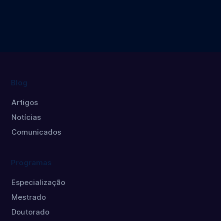
Profissional
Economia
Economia
em
Doutorado
Mestrado
Políticas
Públicas
Mestrado
Blog
Artigos
Notícias
Comunicados
Programas
Especialização
Mestrado
Doutorado