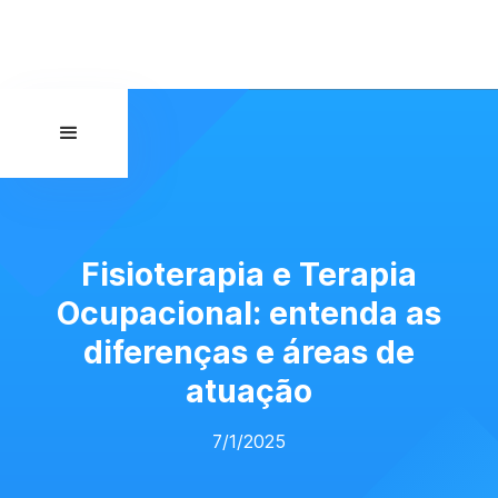
Fisioterapia e Terapia
Ocupacional: entenda as
diferenças e áreas de
atuação
7/1/2025