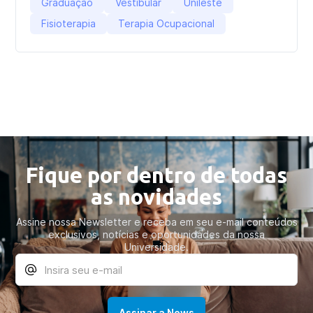
Graduação
Vestibular
Unileste
Fisioterapia
Terapia Ocupacional
Fique por dentro de todas
as novidades
Assine nossa Newsletter e receba em seu e-mail conteúdos
exclusivos, notícias e oportunidades da nossa
Universidade.