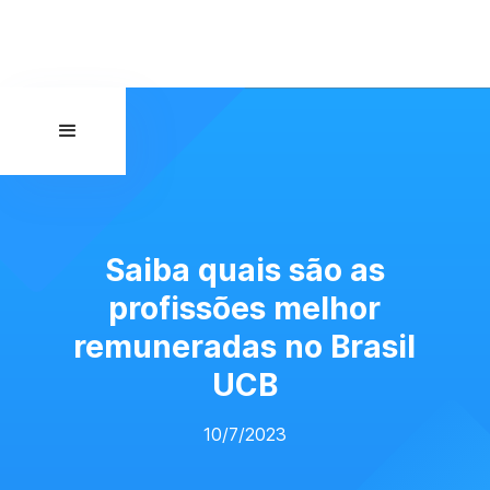
Saiba quais são as
profissões melhor
remuneradas no Brasil
UCB
10/7/2023