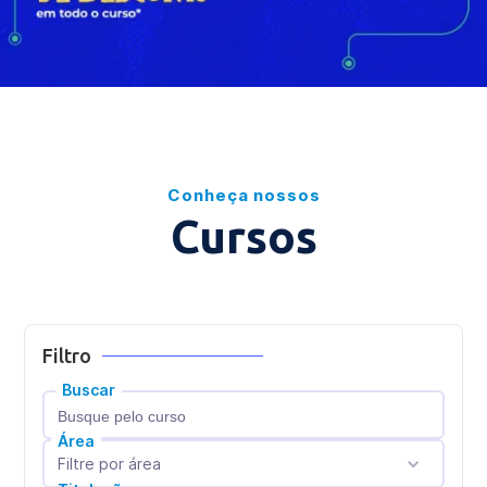
Conheça nossos
Cursos
Filtro
Buscar
Área
Filtre por área