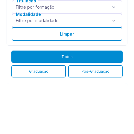
Titulação
Filtre por formação
Modalidade
Filtre por modalidade
Limpar
Todos
Graduação
Pós-Graduação