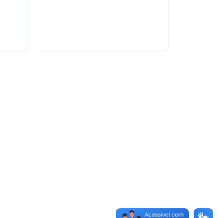
 em
Psicologia
omia
Doutorado