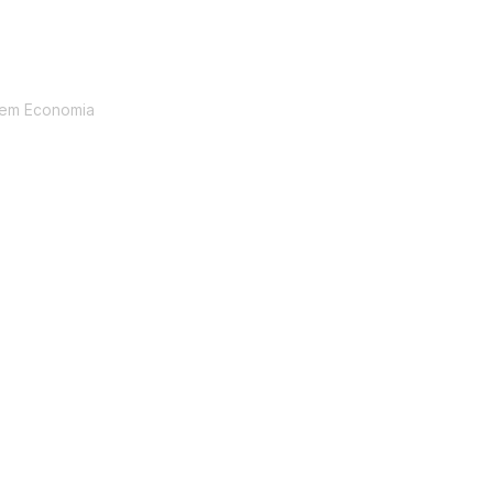
ngelo Divino
Renato de Oliveira Brito
 em Economia
Doutor em Educação