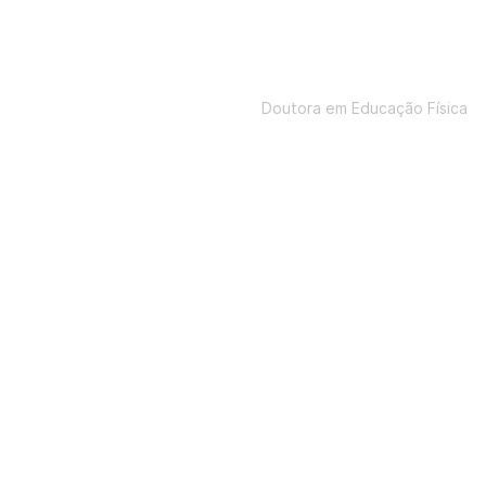
Gislane Ferreira de Melo
Doutora em Educação Física