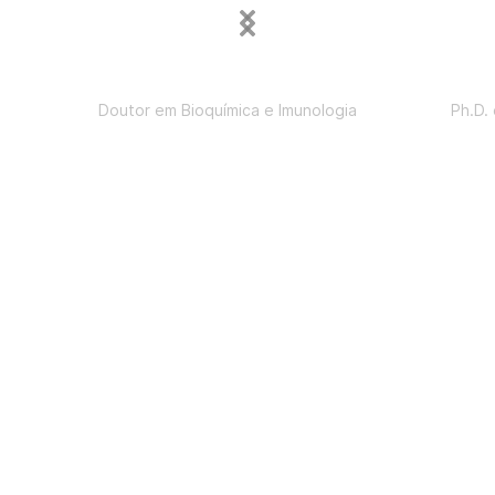
Rinaldo Wellerson Pereira
José A
Doutor em Bioquímica e Imunologia
Ph.D.