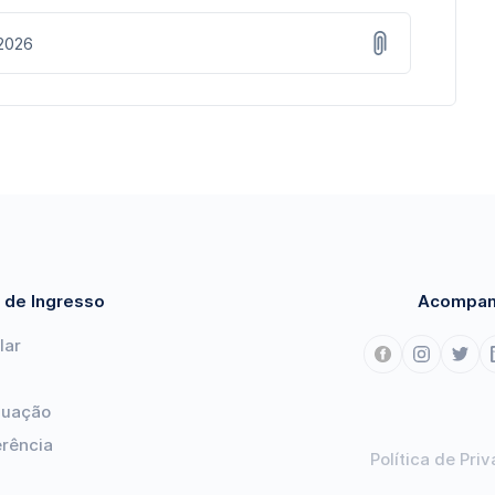
 2026
 de Ingresso
Acompan
lar
duação
erência
Política de Pri