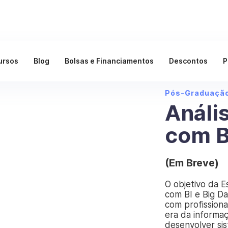
ursos
Blog
Bolsas e Financiamentos
Descontos
P
Pós-Graduaçã
Análi
com B
(Em Breve)
O objetivo da E
com BI e Big Da
com profissiona
era da informaç
desenvolver sist