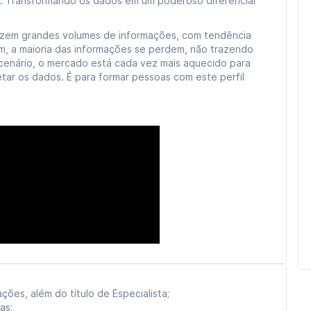
cos. Transformando os dados em um poderoso diferencial
duzem grandes volumes de informações, com tendência
, a maioria das informações se perdem, não trazendo
 cenário, o mercado está cada vez mais aquecido para
etar os dados. É para formar pessoas com este perfil
ções, além do título de Especialista;
as;