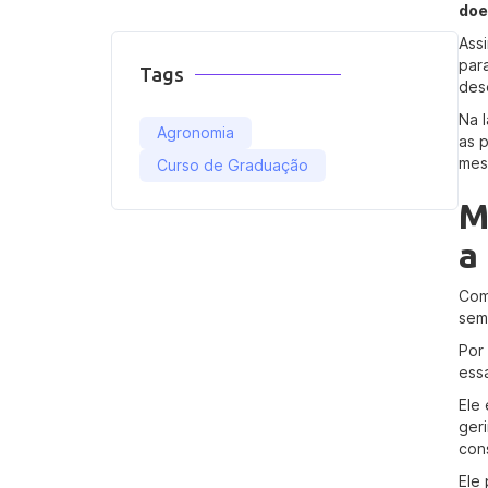
do
Ass
par
Tags
des
Na 
Agronomia
as 
mes
Curso de Graduação
M
a
Com
sem
Por
ess
Ele
ger
cons
Ele