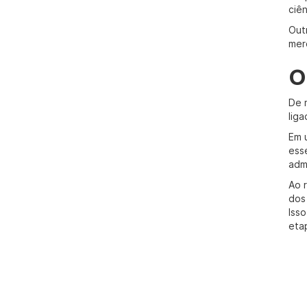
ciê
Out
mer
O
De 
liga
Em 
ess
adm
Ao 
dos
Iss
eta