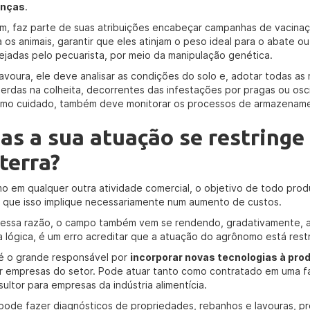
enças
.
im, faz parte de suas atribuições encabeçar campanhas de vacina
a os animais, garantir que eles atinjam o peso ideal para o abate o
ejadas pelo pecuarista, por meio da manipulação genética.
lavoura, ele deve analisar as condições do solo e, adotar todas as
perdas na colheita, decorrentes das infestações por pragas ou os
mo cuidado, também deve monitorar os processos de armazenament
as a sua atuação se restringe
 terra?
o em qualquer outra atividade comercial, o objetivo de todo produ
 que isso implique necessariamente num aumento de custos.
 essa razão, o campo também vem se rendendo, gradativamente, ao
a lógica, é um erro acreditar que a atuação do agrônomo está restr
 é o grande responsável por
incorporar novas tecnologias à pro
ir empresas do setor. Pode atuar tanto como contratado em uma 
ultor para empresas da indústria alimentícia.
 pode fazer diagnósticos de propriedades, rebanhos e lavouras, p