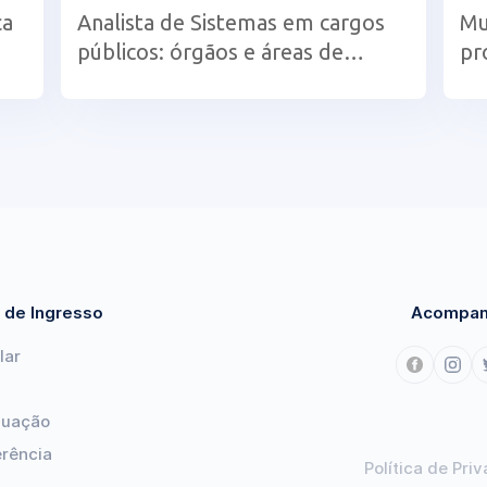
ça
Analista de Sistemas em cargos
Mu
públicos: órgãos e áreas de
pr
atuação
na
 de Ingresso
Acompan
lar
duação
erência
Política de Pri