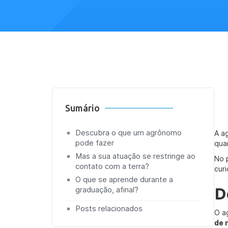
Sumário
Descubra o que um agrônomo
A a
pode fazer
qua
Mas a sua atuação se restringe ao
No 
contato com a terra?
cur
O que se aprende durante a
D
graduação, afinal?
Posts relacionados
O a
de 