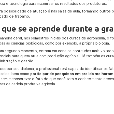
ncia e tecnologia para maximizar os resultados dos produtores.
ra possibilidade de atuação é nas salas de aula, formando outros p
cado de trabalho.
 que se aprende durante a gra
maneira geral, nos semestres iniciais dos cursos de agronomia, o fo
das às ciências biológicas, como por exemplo, a própria biologia.
um segundo momento, entram em cena os conteúdos mais voltados
enciais para quem atua com produção agrícola. Há também os cur
inistração e gestão.
receber seu diploma, o profissional será capaz de identificar os fa
 solos, bem como
participar de pesquisas em prol do melhora
o sem menosprezar o fato de que você terá o conhecimento necess
pas da cadeia produtiva agrícola.