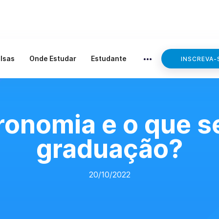
lsas
Onde Estudar
Estudante
INSCREVA-
ronomia e o que s
graduação?
20/10/2022