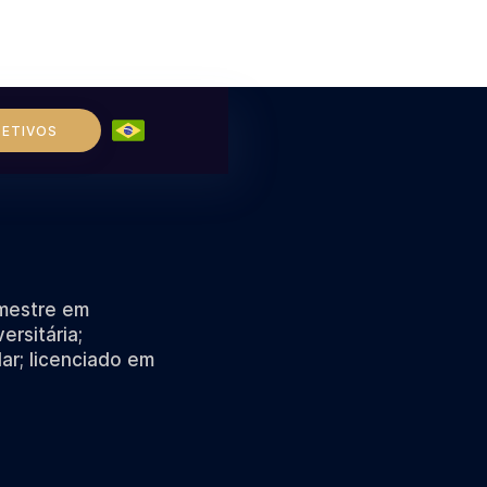
LETIVOS
 mestre em
rsitária;
ar; licenciado em