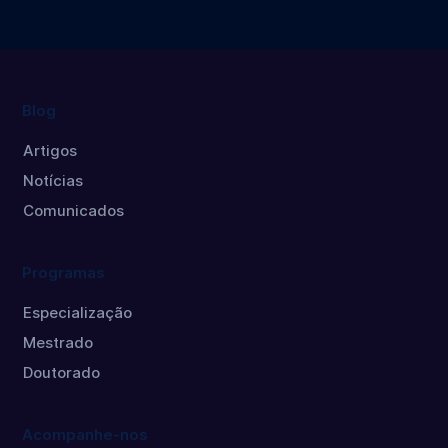
Públicas
Tecnologia
Mestrado
Mestrado
e Inovação
Blog
Artigos
Notícias
Comunicados
Programas
Especialização
Mestrado
Doutorado
Acompanhe-nos