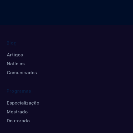
Máster
Doctorado
políticas
públicas
Máster
Blog
Artigos
Notícias
Comunicados
Programas
Especialização
Mestrado
Doutorado