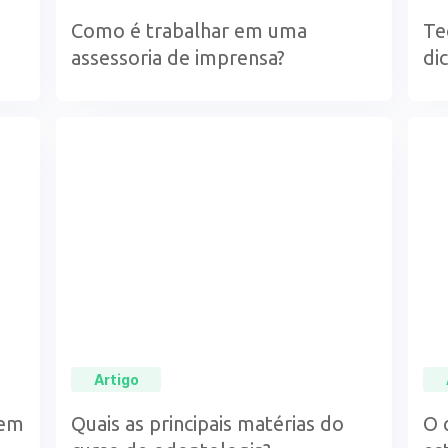
Como é trabalhar em uma
Te
assessoria de imprensa?
di
de
Artigo
 em
Quais as principais matérias do
O 