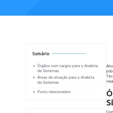
Sumário
Órgãos com cargos para o Analista
Alt
de Sistemas
púb
Tec
Áreas de atuação para o Analista
vej
de Sistemas
Ó
Posts relacionados
S
Com