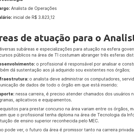
argo:
Analista de Operações
lário:
inicial de R$ 3.823,12
reas de atuação para o Analis
diversas subáreas e especializações para atuação na esfera gover
cursos públicos na área de TI costumam abranger três esferas disti
esenvolvimento:
o profissional é responsável por analisar e cons
bém dá sustentação aos já adquirido sou existentes nos órgãos;
nfraestrutura:
o analista deve administrar os computadores, servi
unicação de dados de todo o órgão em que está inserido;
uporte:
nessa carreira, é preciso atender chamados dos usuários n
gramas, aplicativos e equipamentos.
requisitos para prestar concurso na área variam entre os órgãos, m
gem que o profissional tenha diploma na área de Tecnologia da In
tituição de ensino superior reconhecida pelo MEC.
o pode ver, o futuro da área é promissor tanto na carreira privada