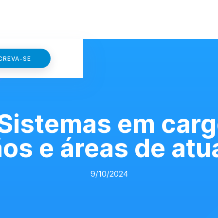
CREVA-SE
 Sistemas em carg
os e áreas de at
9/10/2024