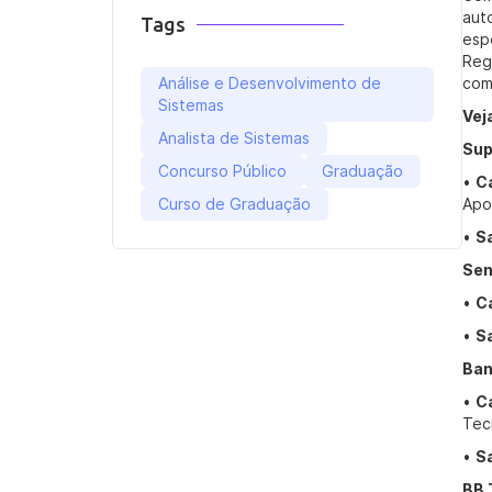
aut
Tags
esp
Reg
Análise e Desenvolvimento de
com
Sistemas
Vej
Analista de Sistemas
Sup
Concurso Público
Graduação
•
C
Curso de Graduação
Apo
•
Sa
Sen
•
C
•
Sa
Ban
•
C
Tec
•
Sa
BB 