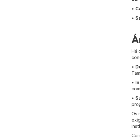
•
C
•
Sa
Á
Há 
con
•
D
Tam
•
I
com
•
S
pro
Os 
exi
ins
Com