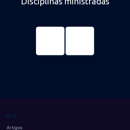
Disciplinas ministradas
Educación
Educación
Física
Física
Máster
Doctorado
Blog
Artigos