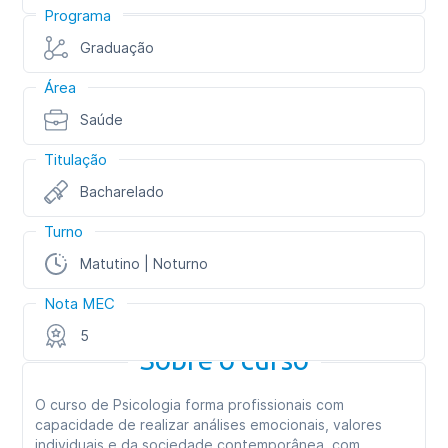
Programa
Graduação
Área
Saúde
Titulação
Bacharelado
Turno
Matutino | Noturno
Nota MEC
5
Sobre o curso
O curso de Psicologia forma profissionais com
capacidade de realizar análises emocionais, valores
individuais e da sociedade contemporânea, com