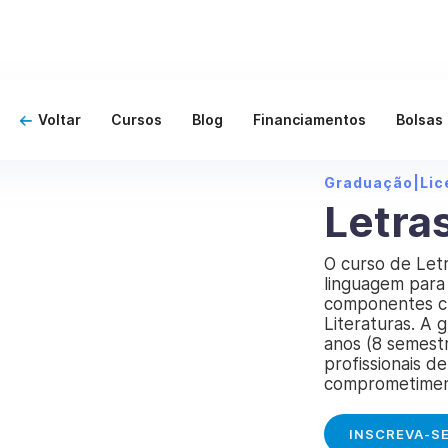
Voltar
Cursos
Blog
Financiamentos
Bolsas
Graduação
|
Lic
Letras
O curso de Letr
linguagem para
componentes cu
Literaturas. A
anos (8 semest
profissionais de
comprometiment
INSCREVA-S