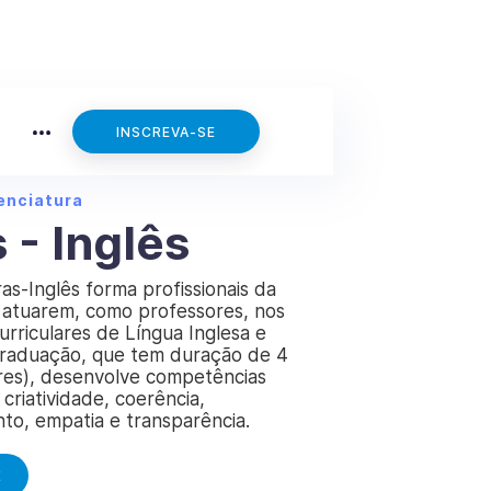
INSCREVA-SE
enciatura
 - Inglês
as-Inglês forma profissionais da
 atuarem, como professores, nos
rriculares de Língua Inglesa e
 graduação, que tem duração de 4
res), desenvolve competências
 criatividade, coerência,
o, empatia e transparência.
E