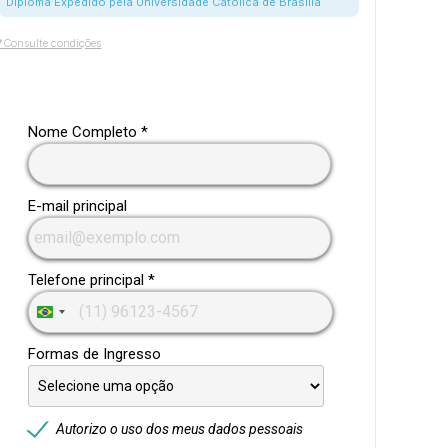
Diploma Expedido pela Universidade Católica de Brasília
*Consulte condições