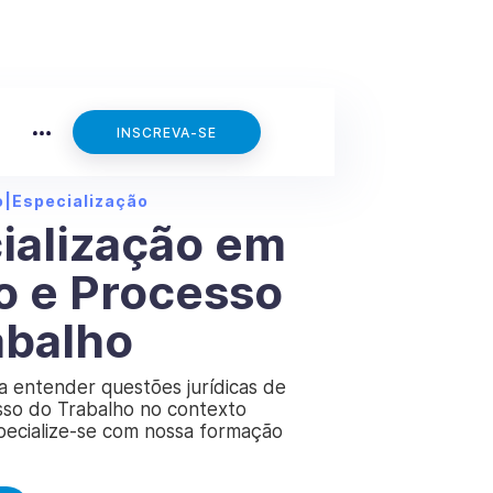
INSCREVA-SE
o
|
Especialização
ialização em
to e Processo
abalho
a entender questões jurídicas de
esso do Trabalho no contexto
specialize-se com nossa formação