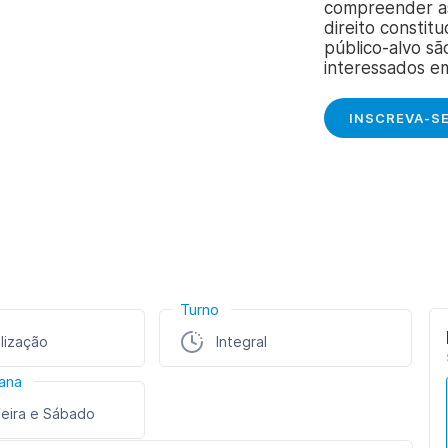
compreender as
direito constitu
público-alvo sã
interessados e
INSCREVA-S
Turno
lização
Integral
ana
feira e Sábado