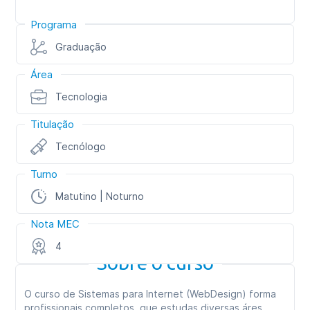
Programa
Graduação
Área
Tecnologia
Titulação
Tecnólogo
Turno
Matutino | Noturno
Nota MEC
4
Sobre o curso
O curso de Sistemas para Internet (WebDesign) forma
profissionais completos, que estudas diversas áres,