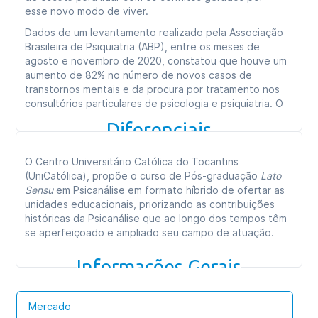
esse novo modo de viver.
Dados de um levantamento realizado pela Associação
Brasileira de Psiquiatria (ABP), entre os meses de
agosto e novembro de 2020, constatou que houve um
aumento de 82% no número de novos casos de
transtornos mentais e da procura por tratamento nos
consultórios particulares de psicologia e psiquiatria. O
estudo mostra ainda que 70% dos pacientes que já
Diferenciais
tinham recebido alta do tratamento tiveram recaídas
durante a pandemia.
O Centro Universitário Católica do Tocantins
Neste contexto, a Psicanálise tem sido uma excelente
(UniCatólica), propõe o curso de Pós-graduação
Lato
fundamentação para as práticas clínicas e
Sensu
em Psicanálise em formato híbrido de ofertar as
psicossociais que visam a saúde mental da população.
unidades educacionais, priorizando as contribuições
Atualmente, a realidade da atuação de profissionais da
históricas da Psicanálise que ao longo dos tempos têm
Psicologia, Psicanálise, Psiquiatria e áreas afins se
se aperfeiçoado e ampliado seu campo de atuação.
expande para absolutamente todos os setores e
mesmo com esse vasto crescimento, os agravos que
Informações Gerais
atingem diretamente a saúde mental do indivíduo
carece ainda hoje de uma formação contínua de
profissionais que atuem nessas áreas.
Mercado