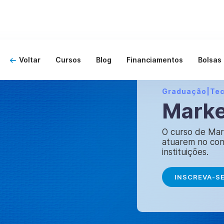
Voltar
Cursos
Blog
Financiamentos
Bolsas
Graduação
|
Te
Marke
O curso de Mark
atuarem no con
instituições.
INSCREVA-S