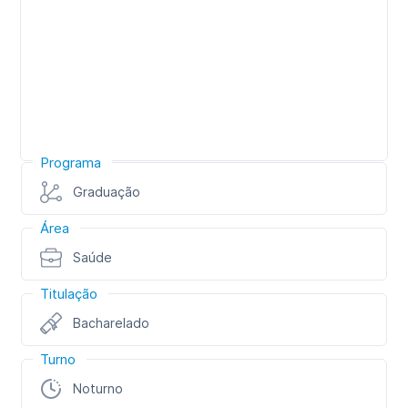
Programa
Graduação
Área
Saúde
Titulação
Bacharelado
Turno
Noturno