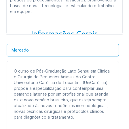
cirúrgico de pequenos animais que necessitem de
busca de novas tecnologias e estimulando o trabalho
reciclagem preparando-se para novos desafios, além
em equipe.
dos recém-graduados ou graduandos no final do curso
de Medicina Veterinária que buscam formação
específica para aprimoramento dos conhecimentos.
Informações Gerais
Mercado
O curso de Pós-Graduação Lato Sensu em Clínica
e Cirurgia de Pequenos Animais do Centro
Universitário Católica do Tocantins (UniCatólica)
propõe a especialização para contemplar uma
demanda latente por um profissional que atenda
este novo cenário brasileiro, que esteja sempre
atualizado às novas tendências mercadológicas,
novas técnicas cirúrgicas e protocolos clínicos
para diagnóstico e tratamento.