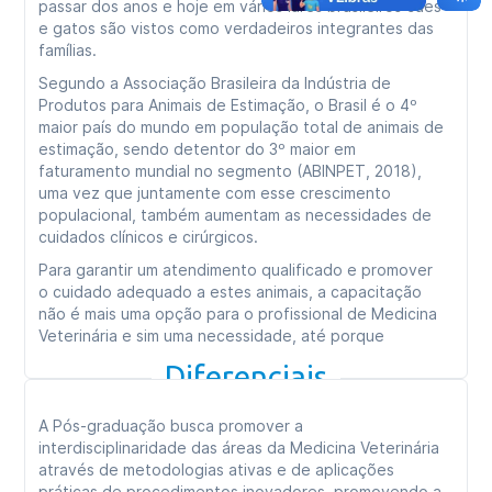
passar dos anos e hoje em vários lares brasileiros cães
e gatos são vistos como verdadeiros integrantes das
famílias.
Segundo a Associação Brasileira da Indústria de
Produtos para Animais de Estimação, o Brasil é o 4º
maior país do mundo em população total de animais de
estimação, sendo detentor do 3º maior em
faturamento mundial no segmento (ABINPET, 2018),
uma vez que juntamente com esse crescimento
populacional, também aumentam as necessidades de
cuidados clínicos e cirúrgicos.
Para garantir um atendimento qualificado e promover
o cuidado adequado a estes animais, a capacitação
não é mais uma opção para o profissional de Medicina
Veterinária e sim uma necessidade, até porque
mercado de trabalho também se apresenta cada vez
Diferenciais
mais exigente com relação às técnicas e métodos a
serem utilizados.
A Pós-graduação busca promover a
Profissionais com formação superior em Medicina
interdisciplinaridade das áreas da Medicina Veterinária
Veterinária, que pretendam qualificar-se para atuar no
através de metodologias ativas e de aplicações
mercado ou que já atuam no atendimento clínico e
práticas de procedimentos inovadores, promovendo a