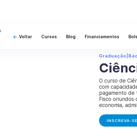
Voltar
Cursos
Blog
Financiamentos
Bol
Graduação
|
Ba
Ciênc
O curso de Ciên
com capacidade
pagamento de t
Fisco oriundos
economia, admin
INSCREVA-S