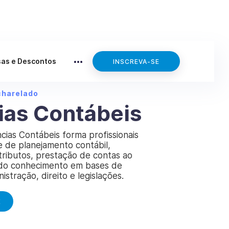
sas e Descontos
INSCREVA-SE
charelado
ias Contábeis
cias Contábeis forma profissionais
 de planejamento contábil,
ributos, prestação de contas ao
 do conhecimento em bases de
istração, direito e legislações.
E