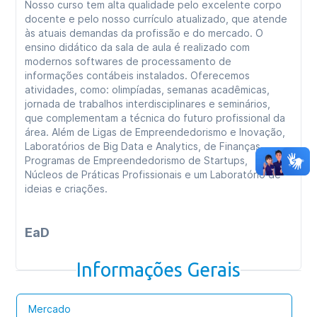
Nosso curso tem alta qualidade pelo excelente corpo
docente e pelo nosso currículo atualizado, que atende
às atuais demandas da profissão e do mercado. O
ensino didático da sala de aula é realizado com
modernos softwares de processamento de
informações contábeis instalados. Oferecemos
atividades, como: olimpíadas, semanas acadêmicas,
jornada de trabalhos interdisciplinares e seminários,
que complementam a técnica do futuro profissional da
área. Além de Ligas de Empreendedorismo e Inovação,
Laboratórios de Big Data e Analytics, de Finanças,
Programas de Empreendedorismo de Startups,
Núcleos de Práticas Profissionais e um Laboratório de
ideias e criações.
EaD
Este curso também é oferecido na modalidade de
Informações Gerais
Educação a Distância, por isso proporciona maior
flexibilidade de estudo e um investimento atrativo. As
aulas serão em ambiente virtual de aprendizagem
Mercado
moderno e oferecemos biblioteca física e digital.