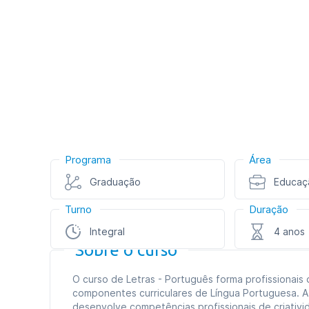
Programa
Área
Graduação
Educaç
Turno
Duração
Integral
4 anos
Sobre o curso
O curso de Letras - Português forma profissionais
componentes curriculares de Língua Portuguesa. A
desenvolve competências profissionais de criativ