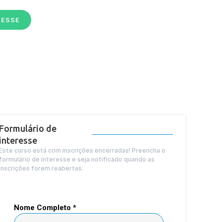
RESSE
Formulário de
interesse
Este curso está com inscrições encerradas! Preencha o
formulário de interesse e seja notificado quando as
inscrições forem reabertas.