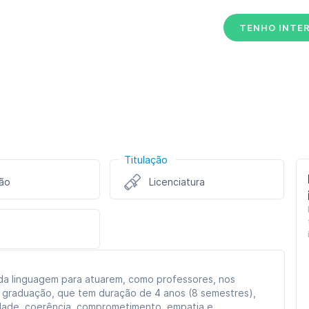
TENHO INTE
Titulação
ão
Licenciatura
 da linguagem para atuarem, como professores, nos
 graduação, que tem duração de 4 anos (8 semestres),
idade, coerência, comprometimento, empatia e