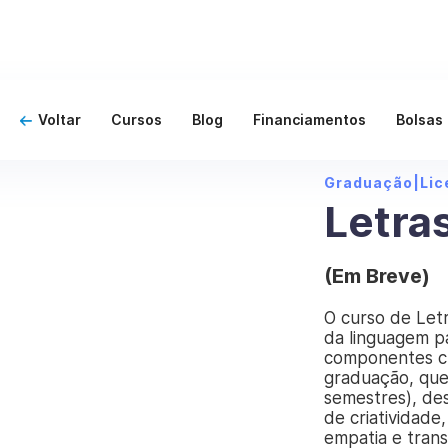
Voltar
Cursos
Blog
Financiamentos
Bolsas
Graduação
|
Lic
Letra
(Em Breve)
O curso de Letr
da linguagem p
componentes cu
graduação, que
semestres), de
de criatividad
empatia e trans