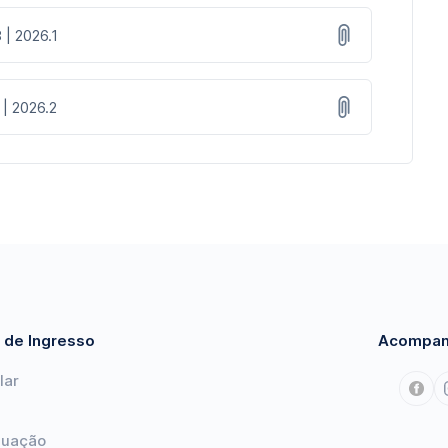
 | 2026.1
 | 2026.2
 de Ingresso
Acompan
lar
duação