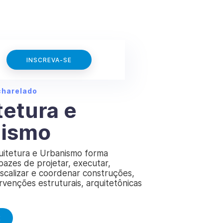
INSCREVA-SE
charelado
tetura e
nismo
uitetura e Urbanismo forma
apazes de projetar, executar,
fiscalizar e coordenar construções,
rvenções estruturais, arquitetônicas
E