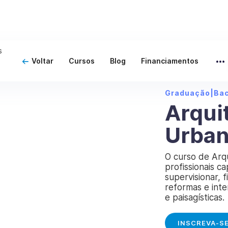
Voltar
Cursos
Blog
Financiamentos
Graduação
|
Ba
Arqui
Urba
O curso de Arq
profissionais c
supervisionar, 
reformas e inte
e paisagísticas.
INSCREVA-S