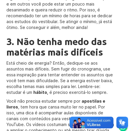
e em outros você pode estar um pouco mais
desanimado e queira reduzir o ritmo. Por isso, é
recomendado ter um mínimo de horas para se dedicar
aos estudos do vestibular. Se atingir o mínimo, já está
ótimo. Se conseguir ir além, melhor ainda!
3. Não tenha medo das
matérias mais difíceis
Está cheio de energia? Então, dedique-se aos
assuntos mais difíceis. Sem fugir do cronograma, use
essa inspiração para tentar entender os assuntos que
você tem mais dificuldade. Se a energia estiver baixa,
escolha temas mais simples para ler. Lembre-se:
estudar é um
hábito,
é preciso exercitá-lo sempre.
Você não precisa estudar sempre por
apostilas e
livros
, tem hora que cansa muito ler no papel. Por
isso, uma dica é acompanhar aulas disponíveis de
canais com conteúdos para vestibulandos no
YouTube. Os vídeos costumam ser mais leves e ajudam
a ampliar o conhecimento ou até mesmo tirar dúvida