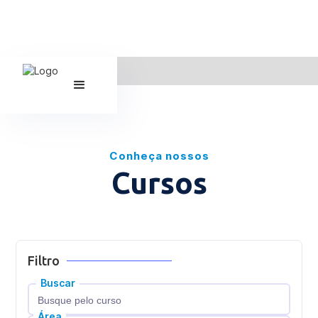
No items found.
Conheça nossos
Cursos
Filtro
Buscar
Área