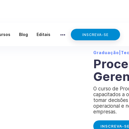
ursos
Blog
Editais
INSCREVA-SE
Graduação
|
Te
Proce
Geren
O curso de Proc
capacitados a o
tomar decisões 
operacional e 
empresas.
INSCREVA-S