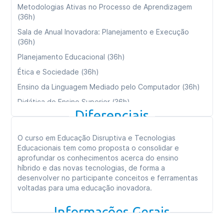
Metodologias Ativas no Processo de Aprendizagem
(36h)
Sala de Anual Inovadora: Planejamento e Execução
(36h)
Planejamento Educacional (36h)
Ética e Sociedade (36h)
Ensino da Linguagem Mediado pelo Computador (36h)
Didática do Ensino Superior (36h)
Diferenciais
Processos Cognitivos e Aprendizagem (36h)
Consultoria e Empreendedorismo (36h)
O curso em Educação Disruptiva e Tecnologias
Ambientes Virtuais de Aprendizagem e Design
Educacionais tem como proposta o consolidar e
Instrucional (36h)
aprofundar os conhecimentos acerca do ensino
híbrido e das novas tecnologias, de forma a
desenvolver no participante conceitos e ferramentas
Carga horária total:
360h
voltadas para uma educação inovadora.
Tipo de curso:
Especialização
Informações Gerais
Duração:
09 meses