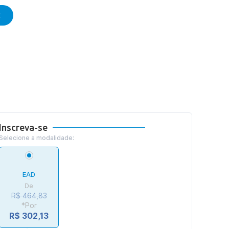
E
Inscreva-se
Selecione a modalidade:
EAD
De
R$ 464,83
*Por
R$ 302,13