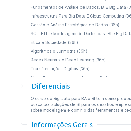
Fundamentos de Análise de Dados, BI E Big Data (
Infraestrutura Para Big Data E Cloud Computing (3
Gestão e Análise Estratégica de Dados (36h)
SQL, ETL e Modelagem de Dados para BI e Big Dat
Ética e Sociedade (36h)
Algoritmos e Jurimetria (36h)
Redes Neuraus e Deep Learning (36h)
Transformações Digitais (36h)
Consultoria e Empreendedorismo (36h)
Diferenciais
Data Mining (Mineração De Dados (36h)
O curso de Big Data para BA e BI tem como propo
Carga horária total:
360h
busca por soluções de BI para os desafios empres
sobre modelagem e domínio das ferramentas e tecn
Tipo de curso:
Especialização
Duração:
09 meses
Informações Gerais
Formato das aulas:
Aulas online