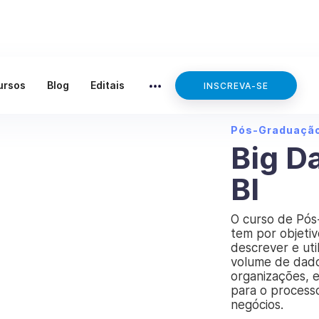
ursos
Blog
Editais
INSCREVA-SE
Pós-Graduaçã
Big D
BI
O curso de Pós
tem por objetiv
descrever e util
volume de dado
organizações, 
para o process
negócios.